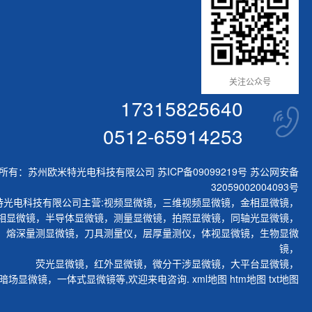
关注公众号
17315825640
0512-65914253
所有：苏州欧米特光电科技有限公司
苏ICP备09099219号
苏公网安备
32059002004093号
特光电科技有限公司主营:
视频显微镜
，
三维视频显微镜
，
金相显微镜
，
相显微镜
，
半导体显微镜
，
测量显微镜
，
拍照显微镜
，
同轴光显微镜
，
，
熔深量测显微镜
，
刀具测量仪
，
层厚量测仪
，
体视显微镜
，
生物显微
镜
，
荧光显微镜
，
红外显微镜
，
微分干涉显微镜
，
大平台显微镜
，
暗场显微镜
，
一体式显微镜
等,欢迎来电咨询.
xml地图
htm地图
txt地图