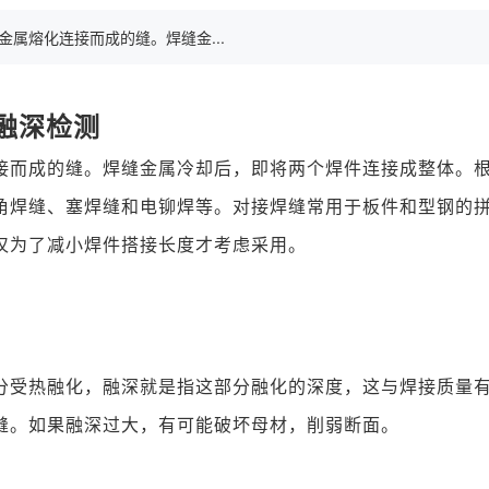
熔化连接而成的缝。焊缝金...
融深检测
接而成的缝。焊缝金属冷却后，即将两个焊件连接成整体。
角焊缝、塞焊缝和电铆焊等。对接焊缝常用于板件和型钢的
仅为了减小焊件搭接长度才考虑采用。
分受热融化，融深就是指这部分融化的深度，这与焊接质量
缝。如果融深过大，有可能破坏母材，削弱断面。