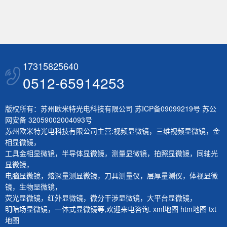
17315825640
0512-65914253
版权所有：苏州欧米特光电科技有限公司
苏ICP备09099219号
苏公
网安备 32059002004093号
苏州欧米特光电科技有限公司主营:
视频显微镜
，
三维视频显微镜
，
金
相显微镜
，
工具金相显微镜
，
半导体显微镜
，
测量显微镜
，
拍照显微镜
，
同轴光
显微镜
，
电脑显微镜
，
熔深量测显微镜
，
刀具测量仪
，
层厚量测仪
，
体视显微
镜
，
生物显微镜
，
荧光显微镜
，
红外显微镜
，
微分干涉显微镜
，
大平台显微镜
，
明暗场显微镜
，
一体式显微镜
等,欢迎来电咨询.
xml地图
htm地图
txt
地图