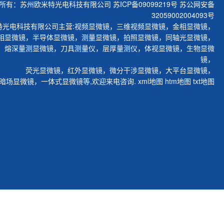
所有：苏州欧米特光电科技有限公司
苏ICP备09099219号
苏公网安备
32059002004093号
特光电科技有限公司主营:
视频显微镜
，
三维视频显微镜
，
金相显微镜
，
相显微镜
，
半导体显微镜
，
测量显微镜
，
拍照显微镜
，
同轴光显微镜
，
，
熔深量测显微镜
，
刀具测量仪
，
层厚量测仪
，
体视显微镜
，
生物显微
镜
，
荧光显微镜
，
红外显微镜
，
微分干涉显微镜
，
大平台显微镜
，
暗场显微镜
，
一体式显微镜
等,欢迎来电咨询.
xml地图
htm地图
txt地图