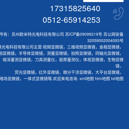
17315825640
0512-65914253
所有：苏州欧米特光电科技有限公司
苏ICP备09099219号
苏公网安备
32059002004093号
特光电科技有限公司主营:
视频显微镜
，
三维视频显微镜
，
金相显微镜
，
相显微镜
，
半导体显微镜
，
测量显微镜
，
拍照显微镜
，
同轴光显微镜
，
，
熔深量测显微镜
，
刀具测量仪
，
层厚量测仪
，
体视显微镜
，
生物显微
镜
，
荧光显微镜
，
红外显微镜
，
微分干涉显微镜
，
大平台显微镜
，
暗场显微镜
，
一体式显微镜
等,欢迎来电咨询.
xml地图
htm地图
txt地图