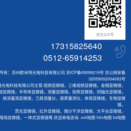
关注公众号
17315825640
0512-65914253
所有：苏州欧米特光电科技有限公司
苏ICP备09099219号
苏公网安备
32059002004093号
特光电科技有限公司主营:
视频显微镜
，
三维视频显微镜
，
金相显微镜
，
相显微镜
，
半导体显微镜
，
测量显微镜
，
拍照显微镜
，
同轴光显微镜
，
，
熔深量测显微镜
，
刀具测量仪
，
层厚量测仪
，
体视显微镜
，
生物显微
镜
，
荧光显微镜
，
红外显微镜
，
微分干涉显微镜
，
大平台显微镜
，
暗场显微镜
，
一体式显微镜
等,欢迎来电咨询.
xml地图
htm地图
txt地图