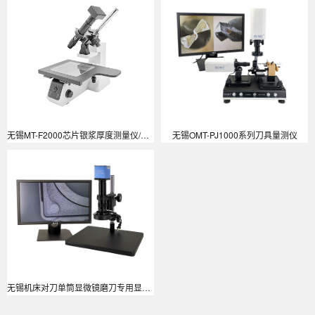
无锡MT-F2000芯片银浆厚度测量仪/银浆爬坡检测仪/芯片银浆厚度测量仪/银浆Silver Paste高度测试仪/银浆爬坡45度测量显微镜/银浆高度测量系统/银浆爬坡检测仪/斜视测量仪
无锡OMT-PJ1000系列刀具量测仪
无锡机床对刀单筒显微镜磨刀专用显微镜